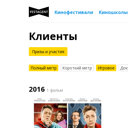
Кинофестивали
Киношколы
Клиенты
Призы и участия
Полный метр
Короткий метр
Игровое
Док
2016
1 фильм