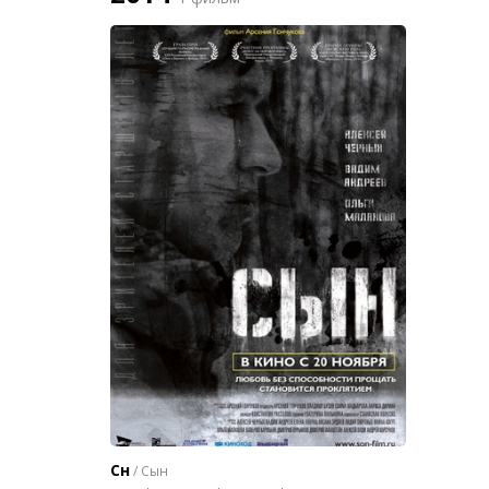
Сн
/ Сын