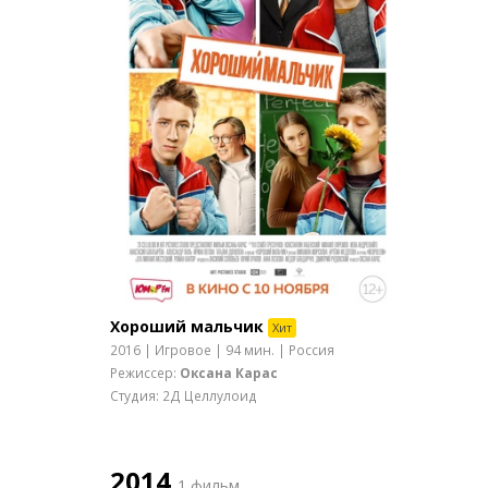
Хороший мальчик
Хит
2016 | Игровое | 94 мин. | Россия
Режиссер:
Оксана Карас
Студия: 2Д Целлулоид
2014
1 фильм