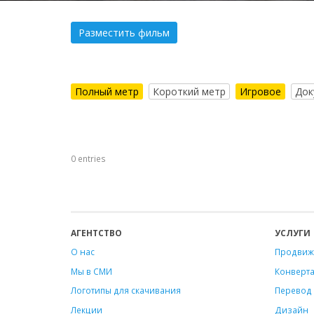
Разместить фильм
Полный метр
Короткий метр
Игровое
Док
0 entries
АГЕНТСТВО
УСЛУГИ
О нас
Продвиж
Мы в СМИ
Конверт
Логотипы для скачивания
Перевод 
Лекции
Дизайн