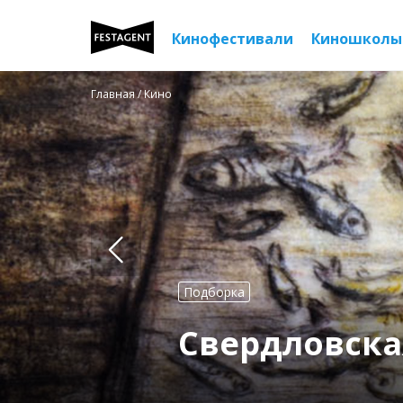
Кинофестивали
Киношколы
Главная
/ Кино
Подборка
Свердловск